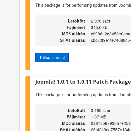
This package is for performing updates from Joomla
Letöltött
2.978 szer
Fájlméret
345,00 b
MD5 aláírás
c9988e2d8458e6aba
SHA1 aláírás
cbc62f9e1fe74088c
Töltse le most
Joomla! 1.0.1 to 1.0.11 Patch Package 
This package is for performing updates from Joomla
Letöltött
3.185 szer
Fájlméret
1,37 MB
MD5 aláírás
0a618567936a7e25a
SHA1 aláírás
66af219ca7557e134a