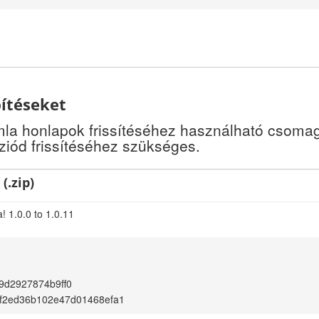
pítéseket
a honlapok frissítéséhez használható csomago
iód frissítéséhez szükséges.
(.zip)
! 1.0.0 to 1.0.11
9d2927874b9ff0
f2ed36b102e47d01468efa1