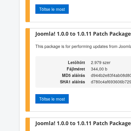
Töltse le most
Joomla! 1.0.0 to 1.0.11 Patch Package 
This package is for performing updates from Joomla
Letöltött
2.979 szer
Fájlméret
344,00 b
MD5 aláírás
d944b2e83f4ab08d8
SHA1 aláírás
d780c4af693606b72
Töltse le most
Joomla! 1.0.0 to 1.0.11 Patch Package 