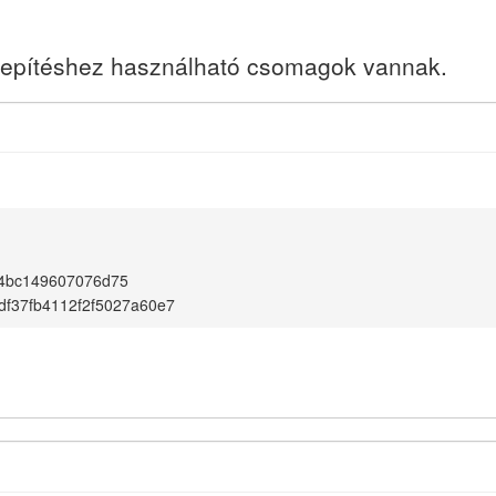
elepítéshez használható csomagok vannak.
1
4bc149607076d75
df37fb4112f2f5027a60e7