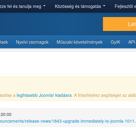
ze fel és tanulja meg
Közösség és támogatás
Fejlesztői
Let
tések
Nyelvi csomagok
Műszaki követelmények
GyIK
API
issítse a
legfrissebb Joomla! kiadásra
. A frissítéshez segítséget az aláb
 20:00
nnouncements/release-news/1843-upgrade-immediately-to-joomla-1011.