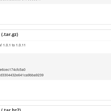
(.tar.gz)
! 1.0.1 to 1.0.11
e6cec174cfc5a0
fd3304432e641ca9bba9239
(.tar.bz2)