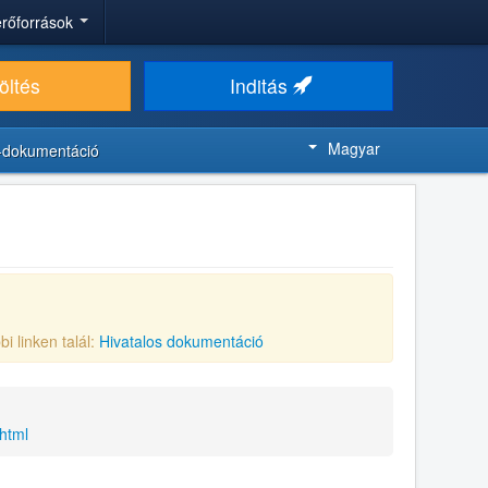
 erőforrások
öltés
Inditás
Magyar
-dokumentáció
bi linken talál:
Hivatalos dokumentáció
html