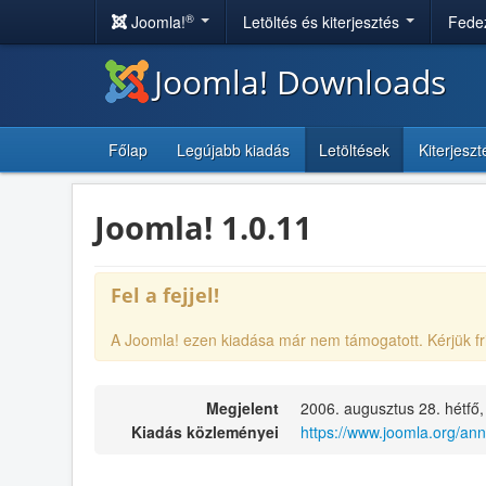
®
Joomla!
Letöltés és kiterjesztés
Fedez
Joomla! Downloads
Főlap
Legújabb kiadás
Letöltések
Kiterjesz
Joomla! 1.0.11
Fel a fejjel!
A Joomla! ezen kiadása már nem támogatott. Kérjük fr
Megjelent
2006. augusztus 28. hétfő,
Kiadás közleményei
https://www.joomla.org/a