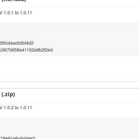
! 1.0.1 to 1.0.11
35fcd4acb5bf4d2
5b3670858a41102a9b2f2ed
(.zip)
! 1.0.2 to 1.0.11
718e61e6c64dae3