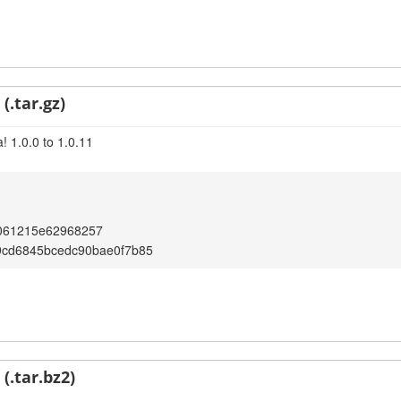
(.tar.gz)
! 1.0.0 to 1.0.11
061215e62968257
9cd6845bcedc90bae0f7b85
(.tar.bz2)