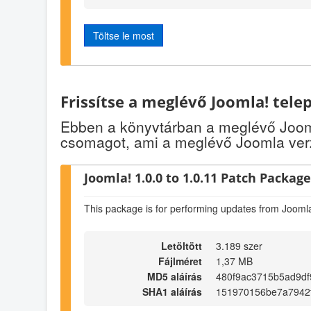
Töltse le most
Frissítse a meglévő Joomla! tele
Ebben a könyvtárban a meglévő Jooml
csomagot, ami a meglévő Joomla verz
Joomla! 1.0.0 to 1.0.11 Patch Package 
This package is for performing updates from Joomla
Letöltött
3.189 szer
Fájlméret
1,37 MB
MD5 aláírás
480f9ac3715b5ad9df
SHA1 aláírás
151970156be7a7942