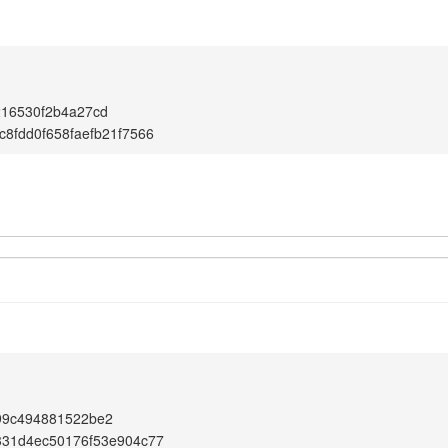
1
216530f2b4a27cd
c8fdd0f658faefb21f7566
1
99c494881522be2
331d4ec50176f53e904c77