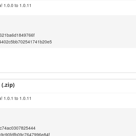
! 1.0.0 to 1.0.11
621ba6d1849766f
54402c5bb702541741b20e5
(.zip)
! 1.0.1 to 1.0.11
c74ac0307825444
9c90fdfb09c7647996e84f