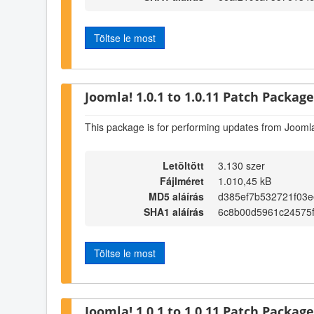
Töltse le most
Joomla! 1.0.1 to 1.0.11 Patch Package 
This package is for performing updates from Joomla
Letöltött
3.130 szer
Fájlméret
1.010,45 kB
MD5 aláírás
d385ef7b532721f03e
SHA1 aláírás
6c8b00d5961c24575
Töltse le most
Joomla! 1.0.1 to 1.0.11 Patch Package 