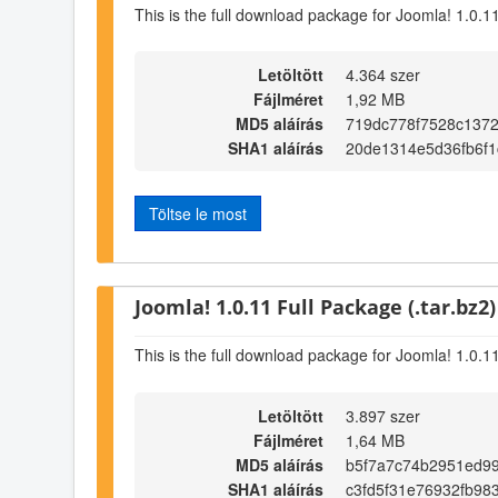
This is the full download package for Joomla! 1.0.1
Letöltött
4.364 szer
Fájlméret
1,92 MB
MD5 aláírás
719dc778f7528c137
SHA1 aláírás
20de1314e5d36fb6f1
Töltse le most
Joomla! 1.0.11 Full Package (.tar.bz2)
This is the full download package for Joomla! 1.0.1
Letöltött
3.897 szer
Fájlméret
1,64 MB
MD5 aláírás
b5f7a7c74b2951ed9
SHA1 aláírás
c3fd5f31e76932fb98