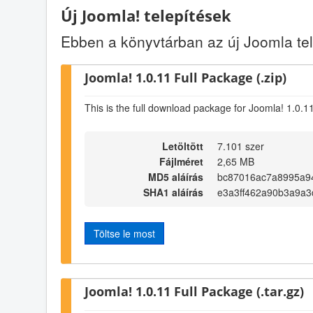
Új Joomla! telepítések
Ebben a könyvtárban az új Joomla t
Joomla! 1.0.11 Full Package (.zip)
This is the full download package for Joomla! 1.0.1
Letöltött
7.101 szer
Fájlméret
2,65 MB
MD5 aláírás
bc87016ac7a8995a9
SHA1 aláírás
e3a3ff462a90b3a9a3
Töltse le most
Joomla! 1.0.11 Full Package (.tar.gz)