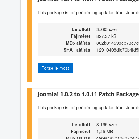
This package is for performing updates from Joomla
Letöltött
3.295 szer
Fájlméret
827,37 kB
MD5 aláírás
002b014590eb73e7c
SHA1 aláírás
12910408dfc76b4fd
Töltse le most
Joomla! 1.0.2 to 1.0.11 Patch Package 
This package is for performing updates from Joomla
Letöltött
3.195 szer
Fájlméret
1,25 MB
MD5 aláírás
cfe98483ba0607b47