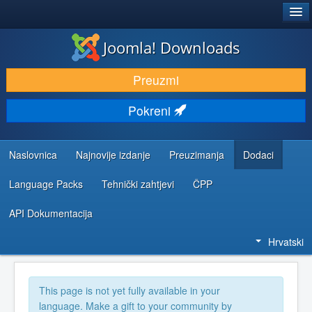
®
JOOMLA!
Joomla! Downloads
DOWNLOAD & EXTEND
Preuzmi
DISCOVER & LEARN
Pokreni
COMMUNITY & SUPPORT
DEVELOPER RESOURCES
Naslovnica
Najnovije izdanje
Preuzimanja
Dodaci
Language Packs
Tehnički zahtjevi
ČPP
API Dokumentacija
Hrvatski
This page is not yet fully available in your
language. Make a gift to your community by