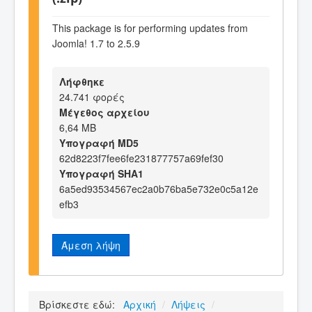
This package is for performing updates from
Joomla! 1.7 to 2.5.9
Λήφθηκε
24.741 φορές
Μέγεθος αρχείου
6,64 MB
Υπογραφή MD5
62d8223f7fee6fe231877757a69fef30
Υπογραφή SHA1
6a5ed93534567ec2a0b76ba5e732e0c5a12e
efb3
Άμεση λήψη
Βρίσκεστε εδώ:
Αρχική
/
Λήψεις
/