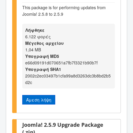
This package is for performing updates from
Joomla! 2.5.8 to 2.5.9
Λήφθηκε
6.122 φορές
Μέγεθος αρχείου
1,04 MB
Υπογραφή MD5
e66d09191d070651a7fb7f3321b90b7f
Υπογραφή SHA1
2002c2ec03497b1cfa99a8d3263dc3b8bd2b5
d2c
Άμεση λήψη
Joomla! 2.5.9 Upgrade Package
(.zip)