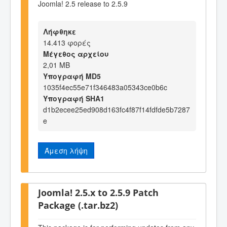
Joomla! 2.5 release to 2.5.9
Λήφθηκε
14.413 φορές
Μέγεθος αρχείου
2,01 MB
Υπογραφή MD5
1035f4ec55e71f346483a05343ce0b6c
Υπογραφή SHA1
d1b2ecee25ed908d163fc4f87f14fdfde5b7287
e
Άμεση λήψη
Joomla! 2.5.x to 2.5.9 Patch
Package (.tar.bz2)