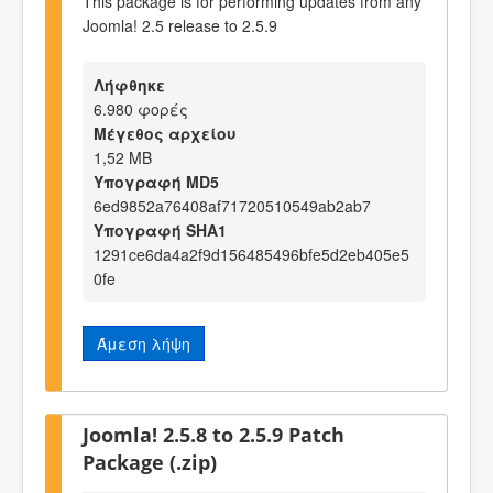
This package is for performing updates from any
Joomla! 2.5 release to 2.5.9
Λήφθηκε
6.980 φορές
Μέγεθος αρχείου
1,52 MB
Υπογραφή MD5
6ed9852a76408af71720510549ab2ab7
Υπογραφή SHA1
1291ce6da4a2f9d156485496bfe5d2eb405e5
0fe
Άμεση λήψη
Joomla! 2.5.8 to 2.5.9 Patch
Package (.zip)