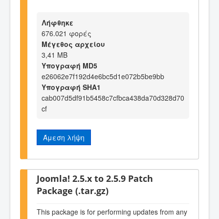
Λήφθηκε
676.021 φορές
Μέγεθος αρχείου
3,41 MB
Υπογραφή MD5
e26062e7f192d4e6bc5d1e072b5be9bb
Υπογραφή SHA1
cab007d5df91b5458c7cfbca438da70d328d70
cf
Άμεση λήψη
Joomla! 2.5.x to 2.5.9 Patch
Package (.tar.gz)
This package is for performing updates from any