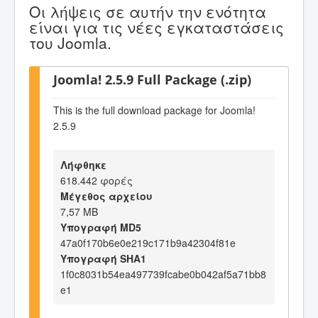
Οι λήψεις σε αυτήν την ενότητα
είναι για τις νέες εγκαταστάσεις
του Joomla.
Joomla! 2.5.9 Full Package (.zip)
This is the full download package for Joomla!
2.5.9
Λήφθηκε
618.442 φορές
Μέγεθος αρχείου
7,57 MB
Υπογραφή MD5
47a0f170b6e0e219c171b9a42304f81e
Υπογραφή SHA1
1f0c8031b54ea497739fcabe0b042af5a71bb8
e1