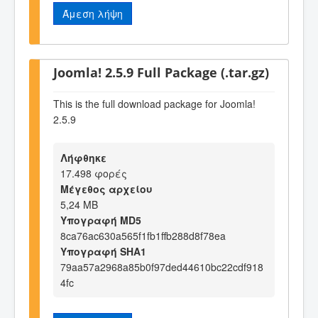
Άμεση λήψη
Joomla! 2.5.9 Full Package (.tar.gz)
This is the full download package for Joomla!
2.5.9
Λήφθηκε
17.498 φορές
Μέγεθος αρχείου
5,24 MB
Υπογραφή MD5
8ca76ac630a565f1fb1ffb288d8f78ea
Υπογραφή SHA1
79aa57a2968a85b0f97ded44610bc22cdf918
4fc