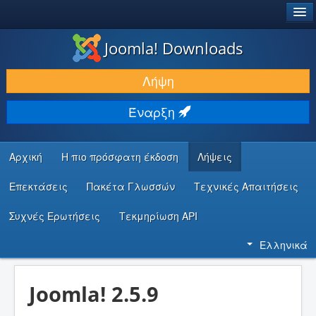
®
JOOMLA!
Joomla! Downloads
ΛΉΨΕΙΣ & ΕΠΕΚΤΆΣΕΙΣ
Λήψη
ΕΎΡΕΣΗ & ΜΆΘΗΣΗ
Έναρξη
ΚΟΙΝΌΤΗΤΑ & ΥΠΟΣΤΉΡΙΞΗ
ΠΌΡΟΙ ΠΡΟΓΡΑΜΜΑΤΙΣΤΏΝ
Αρχική
Η πιο πρόσφατη έκδοση
Λήψεις
Επεκτάσεις
Πακέτα Γλωσσών
Τεχνικές Απαιτήσεις
Συχνές Ερωτήσεις
Τεκμηρίωση API
Ελληνικά
Joomla! 2.5.9