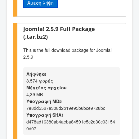
Άμεση λήψη
Joomla! 2.5.9 Full Package
(.tar.bz2)
This is the full download package for Joomla!
2.5.9
Λήφθηκε
8.574 φορές
Μέγεθος αρχείου
4,39 MB
Υπογραφή MD5
7e8dd5527e308d2b19e95b6bce9728bc
Υπογραφή SHA1
d478ad16380ab4aeba84591e5c2d30c03154
0d07