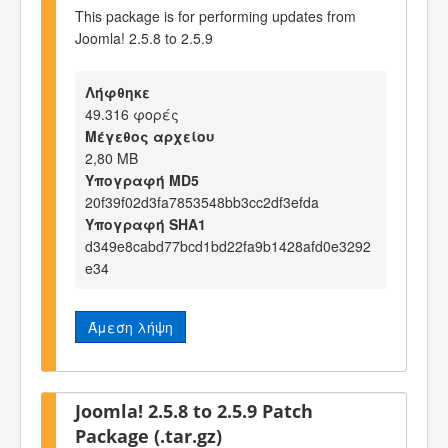
This package is for performing updates from
Joomla! 2.5.8 to 2.5.9
Λήφθηκε
49.316 φορές
Μέγεθος αρχείου
2,80 MB
Υπογραφή MD5
20f39f02d3fa7853548bb3cc2df3efda
Υπογραφή SHA1
d349e8cabd77bcd1bd22fa9b1428afd0e3292
e34
Άμεση λήψη
Joomla! 2.5.8 to 2.5.9 Patch
Package (.tar.gz)