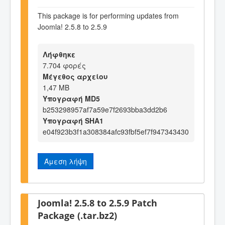
This package is for performing updates from
Joomla! 2.5.8 to 2.5.9
Λήφθηκε
7.704 φορές
Μέγεθος αρχείου
1,47 MB
Υπογραφή MD5
b253298957af7a59e7f2693bba3dd2b6
Υπογραφή SHA1
e04f923b3f1a308384afc93fbf5ef7f947343430
Άμεση λήψη
Joomla! 2.5.8 to 2.5.9 Patch
Package (.tar.bz2)