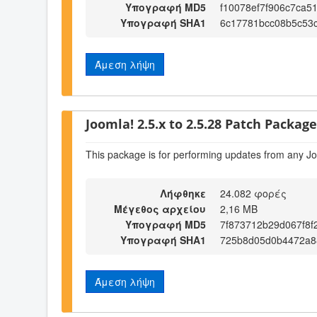
Υπογραφή MD5
f10078ef7f906c7ca5
Υπογραφή SHA1
6c17781bcc08b5c53
Άμεση λήψη
Joomla! 2.5.x to 2.5.28 Patch Package 
This package is for performing updates from any Jo
Λήφθηκε
24.082 φορές
Μέγεθος αρχείου
2,16 MB
Υπογραφή MD5
7f873712b29d067f8f
Υπογραφή SHA1
725b8d05d0b4472a8
Άμεση λήψη