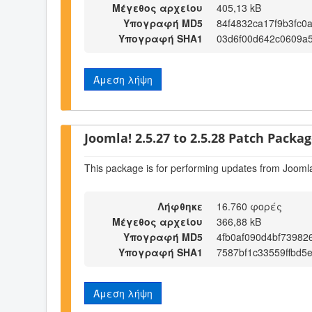
Μέγεθος αρχείου
405,13 kB
Υπογραφή MD5
84f4832ca17f9b3fc0
Υπογραφή SHA1
03d6f00d642c0609a
Άμεση λήψη
Joomla! 2.5.27 to 2.5.28 Patch Package
This package is for performing updates from Joomla
Λήφθηκε
16.760 φορές
Μέγεθος αρχείου
366,88 kB
Υπογραφή MD5
4fb0af090d4bf73982
Υπογραφή SHA1
7587bf1c33559ffbd5
Άμεση λήψη