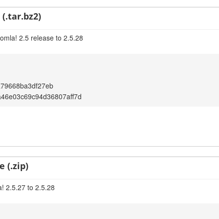
(.tar.bz2)
omla! 2.5 release to 2.5.28
a79668ba3df27eb
46e03c69c94d36807aff7d
 (.zip)
! 2.5.27 to 2.5.28