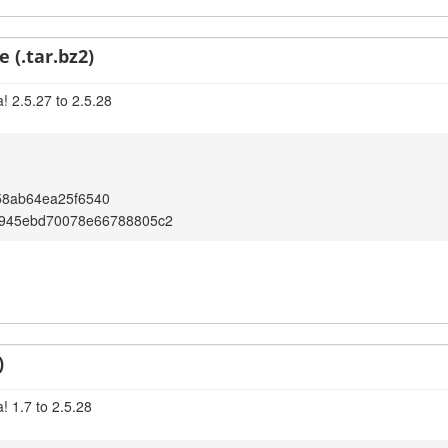
 (.tar.bz2)
! 2.5.27 to 2.5.28
58ab64ea25f6540
7945ebd70078e66788805c2
)
! 1.7 to 2.5.28