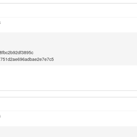
8
8fbc2b92df3895c
8751d2ae696adbae2e7e7c5
8