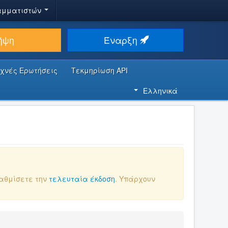
αμματιστών
ήψη
Έναρξη
υχνές Ερωτήσεις
Τεκμηρίωση API
Ελληνικά
βαθμίσετε την
τελευταία έκδοση
. Υπάρχουν