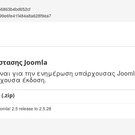
56863b4bd652cf
99e6fe41f484a8a628f9ea7
στασης Joomla
είναι για την ενημέρωση υπάρχουσας Jooml
ρχουσα έκδοση.
(.zip)
omla! 2.5 release to 2.5.28