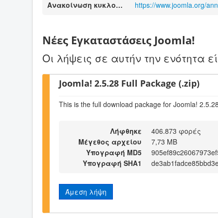
Ανακοίνωση κυκλοφορίας
https://www.joomla.org/an
Νέες Εγκαταστάσεις Joomla!
Οι λήψεις σε αυτήν την ενότητα ε
Joomla! 2.5.28 Full Package (.zip)
This is the full download package for Joomla! 2.5.2
Λήφθηκε
406.873 φορές
Μέγεθος αρχείου
7,73 MB
Υπογραφή MD5
905ef89c26067973e
Υπογραφή SHA1
de3ab1fadce85bbd3
Άμεση λήψη