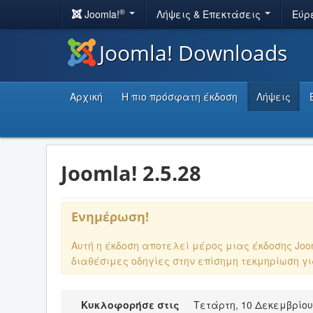
®
Joomla!
Λήψεις & Επεκτάσεις
Εύρ
Joomla! Downloads
Αρχική
Η πιο πρόσφατη έκδοση
Λήψεις
Joomla! 2.5.28
Ενημέρωση!
Αυτή η έκδοση αποτελεί μέρος μιας έκδοσης Jo
διαθέσιμες οδηγίες στην επίσημη τεκμηρίωση γ
Κυκλοφορήσε στις
Τετάρτη, 10 Δεκεμβρίου