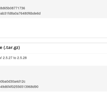
a8d65b08771736
5ab31fd8a0a76480f6bde6d
 (.tar.gz)
! 2.5.27 to 2.5.28
60ba0d30a4d12c
e49d6f4f02556513968d90