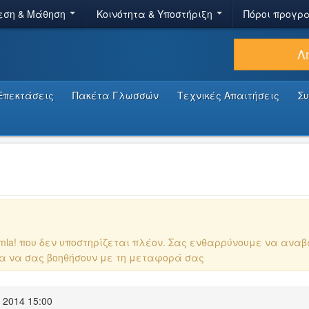
εση & Μάθηση
Κοινότητα & Υποστήριξη
Πόροι προγρ
Λ
Επεκτάσεις
Πακέτα Γλωσσών
Τεχνικές Απαιτήσεις
Σ
omla! που δεν υποστηρίζεται πλέον. Σας ενθαρρύνουμε να ανα
ια να σας βοηθήσουν με τη μεταφορά σας
 2014 15:00