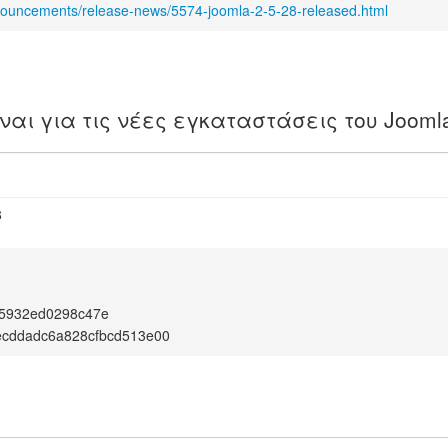
nouncements/release-news/5574-joomla-2-5-28-released.html
ίναι για τις νέες εγκαταστάσεις του Jooml
8
f5932ed0298c47e
ecddadc6a828cfbcd513e00