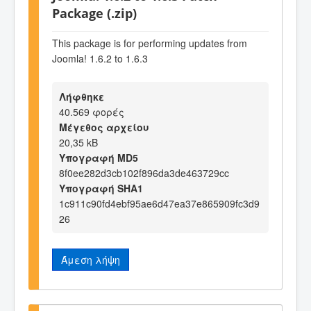
Package (.zip)
This package is for performing updates from
Joomla! 1.6.2 to 1.6.3
Λήφθηκε
40.569 φορές
Μέγεθος αρχείου
20,35 kB
Υπογραφή MD5
8f0ee282d3cb102f896da3de463729cc
Υπογραφή SHA1
1c911c90fd4ebf95ae6d47ea37e865909fc3d9
26
Άμεση λήψη