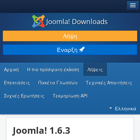
®
JOOMLA!
Joomla! Downloads
ΛΉΨΕΙΣ & ΕΠΕΚΤΆΣΕΙΣ
Λήψη
ΕΎΡΕΣΗ & ΜΆΘΗΣΗ
Έναρξη
ΚΟΙΝΌΤΗΤΑ & ΥΠΟΣΤΉΡΙΞΗ
ΠΌΡΟΙ ΠΡΟΓΡΑΜΜΑΤΙΣΤΏΝ
Αρχική
Η πιο πρόσφατη έκδοση
Λήψεις
Επεκτάσεις
Πακέτα Γλωσσών
Τεχνικές Απαιτήσεις
Συχνές Ερωτήσεις
Τεκμηρίωση API
Ελληνικά
Joomla! 1.6.3