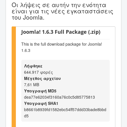
Οι λήψεις σε αυτήν την ενότητα
είναι για τις νέες εγκαταστάσεις
του Joomla.
Joomla! 1.6.3 Full Package (.zip)
This is the full download package for Joomla!
1.6.3
Λήφθηκε
644.917 φορές
Μέγεθος αρχείου
7,61 MB
Υπογραφή MD5
dea77e62034f3160a76c0c5d85775813
Υπογραφή SHA1
b8661b8939fd1582ebc54ff57ddd33bade8bbd
d5