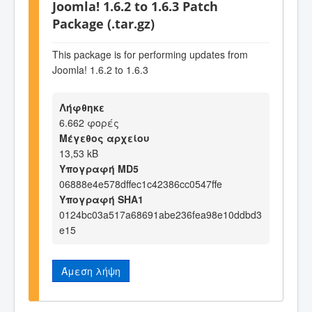
Joomla! 1.6.2 to 1.6.3 Patch
Package (.tar.gz)
This package is for performing updates from
Joomla! 1.6.2 to 1.6.3
Λήφθηκε
6.662 φορές
Μέγεθος αρχείου
13,53 kB
Υπογραφή MD5
06888e4e578dffec1c42386cc0547ffe
Υπογραφή SHA1
0124bc03a517a68691abe236fea98e10ddbd3
e15
Άμεση λήψη