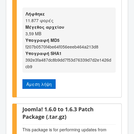
Λήφθηκε
11.877 φορές
Μέγεθος αρχείου
3,59 MB
Υπογραφή MD5
f207b0570f4be64f056eeeb464a213d8
Υπογραφή SHA1
392e3fa487dc8b9dd7f53d76339d7d2e1426d
cb9
Άμεση λήψη
Joomla! 1.6.0 to 1.6.3 Patch
Package (.tar.gz)
This package is for performing updates from