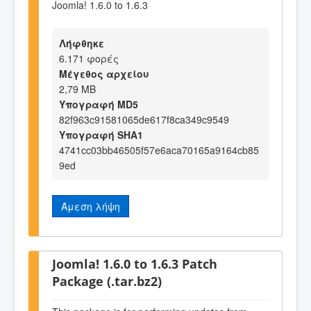
Joomla! 1.6.0 to 1.6.3
Λήφθηκε
6.171 φορές
Μέγεθος αρχείου
2,79 MB
Υπογραφή MD5
82f963c91581065de617f8ca349c9549
Υπογραφή SHA1
4741cc03bb46505f57e6aca70165a9164cb85
9ed
Άμεση λήψη
Joomla! 1.6.0 to 1.6.3 Patch
Package (.tar.bz2)