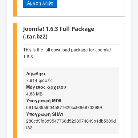
Άμεση λήψη
Joomla! 1.6.3 Full Package
(.tar.bz2)
This is the full download package for Joomla!
1.6.3
Λήφθηκε
7.914 φορές
Μέγεθος αρχείου
4,88 MB
Υπογραφή MD5
0913a39a9f045871620ccf66e9702989
Υπογραφή SHA1
280cd9fd3d9547768d5298974649b1db5309d
f82