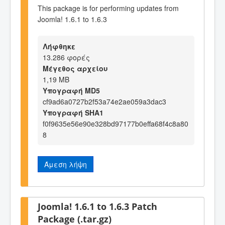
This package is for performing updates from
Joomla! 1.6.1 to 1.6.3
Λήφθηκε
13.286 φορές
Μέγεθος αρχείου
1,19 MB
Υπογραφή MD5
cf9ad6a0727b2f53a74e2ae059a3dac3
Υπογραφή SHA1
f0f9635e56e90e328bd97177b0effa68f4c8a80
8
Άμεση λήψη
Joomla! 1.6.1 to 1.6.3 Patch
Package (.tar.gz)