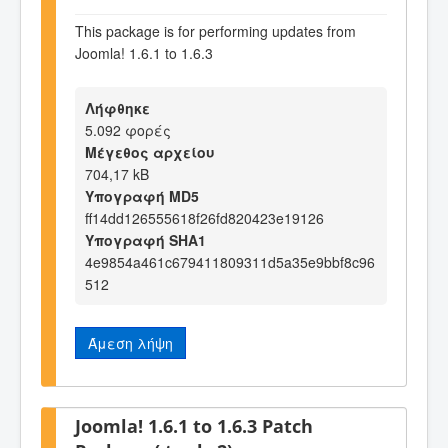
This package is for performing updates from
Joomla! 1.6.1 to 1.6.3
Λήφθηκε
5.092 φορές
Μέγεθος αρχείου
704,17 kB
Υπογραφή MD5
ff14dd126555618f26fd820423e19126
Υπογραφή SHA1
4e9854a461c679411809311d5a35e9bbf8c96
512
Άμεση λήψη
Joomla! 1.6.1 to 1.6.3 Patch