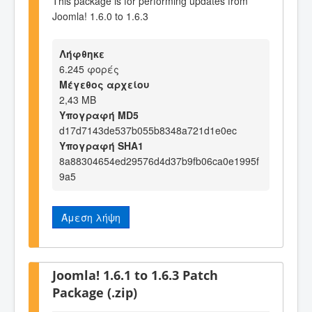
This package is for performing updates from
Joomla! 1.6.0 to 1.6.3
Λήφθηκε
6.245 φορές
Μέγεθος αρχείου
2,43 MB
Υπογραφή MD5
d17d7143de537b055b8348a721d1e0ec
Υπογραφή SHA1
8a88304654ed29576d4d37b9fb06ca0e1995f
9a5
Άμεση λήψη
Joomla! 1.6.1 to 1.6.3 Patch
Package (.zip)