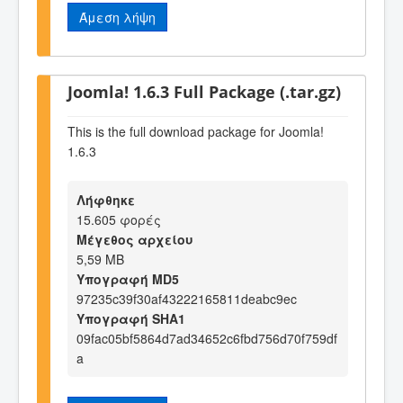
Άμεση λήψη
Joomla! 1.6.3 Full Package (.tar.gz)
This is the full download package for Joomla!
1.6.3
Λήφθηκε
15.605 φορές
Μέγεθος αρχείου
5,59 MB
Υπογραφή MD5
97235c39f30af43222165811deabc9ec
Υπογραφή SHA1
09fac05bf5864d7ad34652c6fbd756d70f759df
a