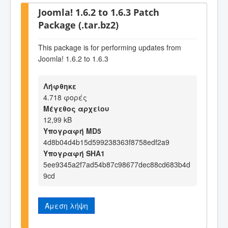
Joomla! 1.6.2 to 1.6.3 Patch
Package (.tar.bz2)
This package is for performing updates from
Joomla! 1.6.2 to 1.6.3
Λήφθηκε
4.718 φορές
Μέγεθος αρχείου
12,99 kB
Υπογραφή MD5
4d8b04d4b15d599238363f8758edf2a9
Υπογραφή SHA1
5ee9345a2f7ad54b87c98677dec88cd683b4d
9cd
Άμεση λήψη