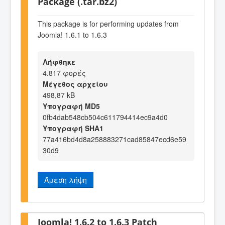
Package (.tar.bz2)
This package is for performing updates from
Joomla! 1.6.1 to 1.6.3
Λήφθηκε
4.817 φορές
Μέγεθος αρχείου
498,87 kB
Υπογραφή MD5
0fb4dab548cb504c611794414ec9a4d0
Υπογραφή SHA1
77a416bd4d8a258883271cad85847ecd6e59
30d9
Άμεση λήψη
Joomla! 1.6.2 to 1.6.3 Patch