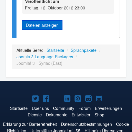
Veröffentlicht am
Freitag, 12. Oktober 2012 23:00
Dateien anzeigen
Aktuelle Seite:
Startseite
/
Sprachpakete
/
Joomla 3 Language Packages
/
Joomla! 3 - Syriac (East)
Joomla!
Joomla!
Joomla!
Joomla!
Joomla!
Joomla!
Joomla!
auf
auf
auf
auf
auf
auf
auf
Startseite
Über uns
Community
Forum
Erweiterungen
Dienste
Dokumente
Entwickler
Shop
Twitter
Facebook
YouTube
LinkedIn
Pinterest
Instagram
GitHub
Erklärung zur Barrierefreiheit
Datenschutzbestimmungen
Cookie-
Richtlinien
Unterstütze Joomla! mit $5
Hilf beim Übersetzen