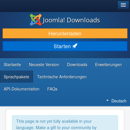
®
JOOMLA!
Joomla! Downloads
DOWNLOAD & ERWEITERN
Herunterladen
ENTDECKEN & LERNEN
Starten
COMMUNITY & SUPPORT
RESSOURCEN FÜR ENTWICKLER
Startseite
Neueste Version
Downloads
Erweiterungen
Sprachpakete
Technische Anforderungen
API-Dokumentation
FAQs
Deutsch
This page is not yet fully available in your
language. Make a gift to your community by