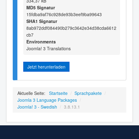
334,37 kB
MD5 Signatur
15fdba9af76c928de93b3eef9ba99643
SHA1 Signatur
8ab972ddf084490b279c3642e34d38cda6612
cb7
Environments
Joomla! 3 Translations
Jetzt herunterladen
Aktuelle Seite:
Startseite
/
Sprachpakete
/
Joomla 3 Language Packages
/
Joomla! 3 - Swedish
/
3.8.13.1