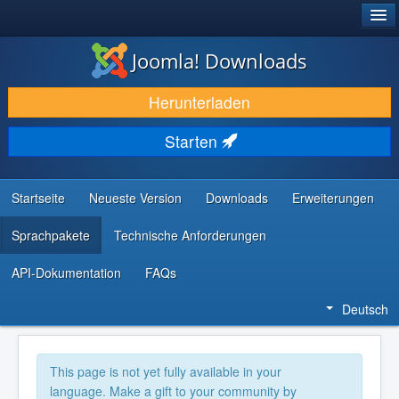
®
JOOMLA!
Joomla! Downloads
DOWNLOAD & ERWEITERN
Herunterladen
ENTDECKEN & LERNEN
Starten
COMMUNITY & SUPPORT
RESSOURCEN FÜR ENTWICKLER
Startseite
Neueste Version
Downloads
Erweiterungen
Sprachpakete
Technische Anforderungen
API-Dokumentation
FAQs
Deutsch
This page is not yet fully available in your
language. Make a gift to your community by