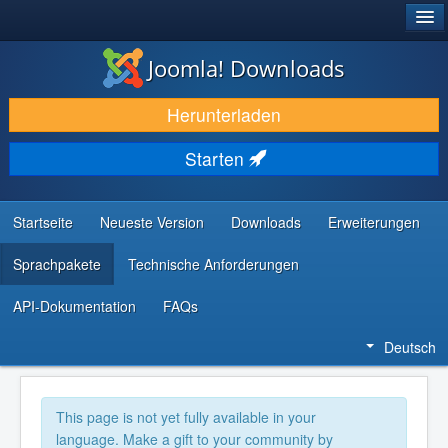
®
JOOMLA!
Joomla! Downloads
DOWNLOAD & ERWEITERN
Herunterladen
ENTDECKEN & LERNEN
Starten
COMMUNITY & SUPPORT
RESSOURCEN FÜR ENTWICKLER
Startseite
Neueste Version
Downloads
Erweiterungen
Sprachpakete
Technische Anforderungen
API-Dokumentation
FAQs
Deutsch
This page is not yet fully available in your
language. Make a gift to your community by