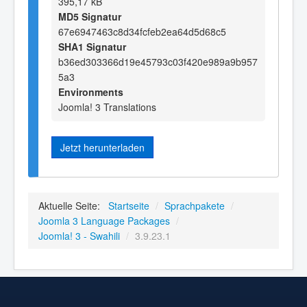
395,17 kB
MD5 Signatur
67e6947463c8d34fcfeb2ea64d5d68c5
SHA1 Signatur
b36ed303366d19e45793c03f420e989a9b957
5a3
Environments
Joomla! 3 Translations
Jetzt herunterladen
Aktuelle Seite:
Startseite
/
Sprachpakete
/
Joomla 3 Language Packages
/
Joomla! 3 - Swahili
/
3.9.23.1