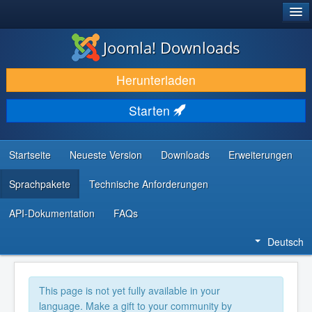
®
JOOMLA!
Joomla! Downloads
DOWNLOAD & ERWEITERN
Herunterladen
ENTDECKEN & LERNEN
Starten
COMMUNITY & SUPPORT
RESSOURCEN FÜR ENTWICKLER
Startseite
Neueste Version
Downloads
Erweiterungen
Sprachpakete
Technische Anforderungen
API-Dokumentation
FAQs
Deutsch
This page is not yet fully available in your
language. Make a gift to your community by