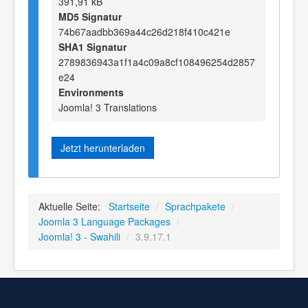
391,91 kB
MD5 Signatur
74b67aadbb369a44c26d218f410c421e
SHA1 Signatur
2789836943a1f1a4c09a8cf108496254d2857
e24
Environments
Joomla! 3 Translations
Jetzt herunterladen
Aktuelle Seite:
Startseite
/
Sprachpakete
/
Joomla 3 Language Packages
/
Joomla! 3 - Swahili
/
3.9.17.1