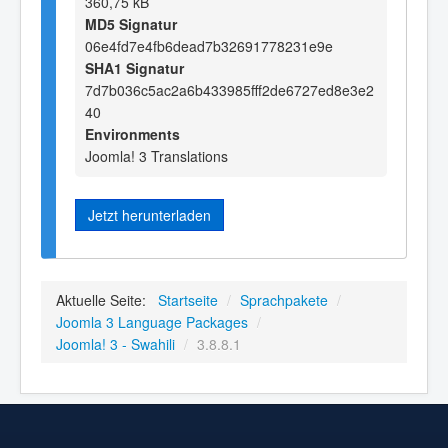
360,75 kB
MD5 Signatur
06e4fd7e4fb6dead7b32691778231e9e
SHA1 Signatur
7d7b036c5ac2a6b433985fff2de6727ed8e3e2
40
Environments
Joomla! 3 Translations
Jetzt herunterladen
Aktuelle Seite:
Startseite
/
Sprachpakete
/
Joomla 3 Language Packages
/
Joomla! 3 - Swahili
/
3.8.8.1