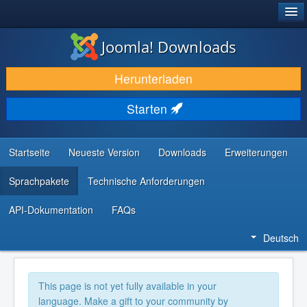
®
JOOMLA!
Joomla! Downloads
DOWNLOAD & ERWEITERN
Herunterladen
ENTDECKEN & LERNEN
Starten
COMMUNITY & SUPPORT
RESSOURCEN FÜR ENTWICKLER
Startseite
Neueste Version
Downloads
Erweiterungen
Sprachpakete
Technische Anforderungen
API-Dokumentation
FAQs
Deutsch
This page is not yet fully available in your
language. Make a gift to your community by