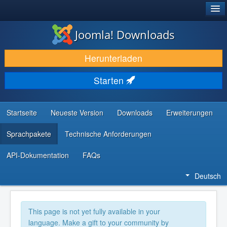
®
JOOMLA!
Joomla! Downloads
DOWNLOAD & ERWEITERN
Herunterladen
ENTDECKEN & LERNEN
Starten
COMMUNITY & SUPPORT
RESSOURCEN FÜR ENTWICKLER
Startseite
Neueste Version
Downloads
Erweiterungen
Sprachpakete
Technische Anforderungen
API-Dokumentation
FAQs
Deutsch
This page is not yet fully available in your
language. Make a gift to your community by