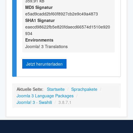
359,91 kB
MD5 Signatur
e5ad9cadd2bf60f8927cb2e9c49a4873
SHA1 Signatur
eaecd98622fb5e820fdaecd66574d1510e920
934
Environments
Joomla! 3 Translations
Jetzt herunterladen
Aktuelle Seite:
Startseite
/
Sprachpakete
/
Joomla 3 Language Packages
/
Joomla! 3 - Swahili
/
3.8.7.1