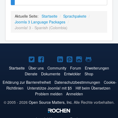
Aktuelle Seite:
Startseite
/
Sprachpakete
/
Joomla 3 Language Packages
/
Joomla! 3 - Spanish (Colombia)
Joomla!
Joomla!
Joomla!
Joomla!
Joomla!
Joomla!
Joomla!
auf
auf
auf
auf
auf
auf
auf
Startseite
Über uns
Community
Forum
Erweiterungen
Dienste
Dokumente
Entwickler
Shop
Twitter
Facebook
YouTube
LinkedIn
Pinterest
Instagram
GitHub
Erklärung zur Barrierefreiheit
Datenschutzbestimmungen
Cookie-
Richtlinien
Unterstütze Joomla! mit $5
Hilf beim Übersetzen
Problem melden
Anmelden
© 2005 - 2026
Open Source Matters, Inc.
Alle Rechte vorbehalten.