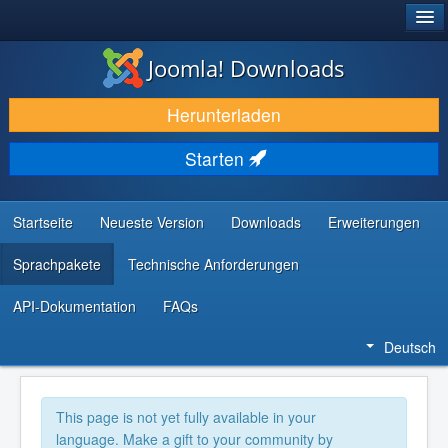
®
JOOMLA!
Joomla! Downloads
DOWNLOAD & ERWEITERN
Herunterladen
ENTDECKEN & LERNEN
Starten
COMMUNITY & SUPPORT
RESSOURCEN FÜR ENTWICKLER
Startseite
Neueste Version
Downloads
Erweiterungen
Sprachpakete
Technische Anforderungen
API-Dokumentation
FAQs
Deutsch
This page is not yet fully available in your
language. Make a gift to your community by