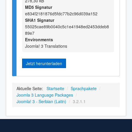
278,30 kB
MD5 Signatur
e834f2181876d5fdc77b2c96d039a152
SHA1 Signatur
55025cae89b0040c5c1e41948ed2453ddeb8
89e7
Environments
Joomla! 3 Translations
Jetzt herunterladen
Aktuelle Seite:
Startseite
/
Sprachpakete
/
Joomla 3 Language Packages
/
Joomla! 3 - Serbian (Latin)
/
3.2.1.1