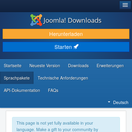
®
JOOMLA!
Joomla! Downloads
DOWNLOAD & ERWEITERN
Herunterladen
ENTDECKEN & LERNEN
Starten
COMMUNITY & SUPPORT
RESSOURCEN FÜR ENTWICKLER
Startseite
Neueste Version
Downloads
Erweiterungen
Sprachpakete
Technische Anforderungen
API-Dokumentation
FAQs
Deutsch
This page is not yet fully available in your
language. Make a gift to your community by