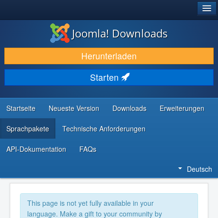
®
JOOMLA!
Joomla! Downloads
DOWNLOAD & ERWEITERN
Herunterladen
ENTDECKEN & LERNEN
Starten
COMMUNITY & SUPPORT
RESSOURCEN FÜR ENTWICKLER
Startseite
Neueste Version
Downloads
Erweiterungen
Sprachpakete
Technische Anforderungen
API-Dokumentation
FAQs
Deutsch
This page is not yet fully available in your
language. Make a gift to your community by