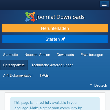
®
JOOMLA!
Joomla! Downloads
DOWNLOAD & ERWEITERN
Herunterladen
ENTDECKEN & LERNEN
Starten
COMMUNITY & SUPPORT
RESSOURCEN FÜR ENTWICKLER
Startseite
Neueste Version
Downloads
Erweiterungen
Sprachpakete
Technische Anforderungen
API-Dokumentation
FAQs
Deutsch
This page is not yet fully available in your
language. Make a gift to your community by