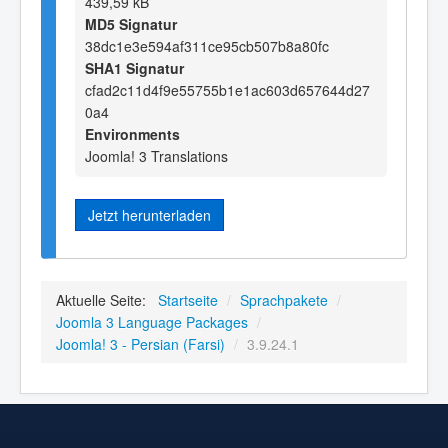
439,59 kB
MD5 Signatur
38dc1e3e594af311ce95cb507b8a80fc
SHA1 Signatur
cfad2c11d4f9e55755b1e1ac603d657644d27
0a4
Environments
Joomla! 3 Translations
Jetzt herunterladen
Aktuelle Seite:
Startseite
/
Sprachpakete
/
Joomla 3 Language Packages
/
Joomla! 3 - Persian (Farsi)
/
3.9.24.1