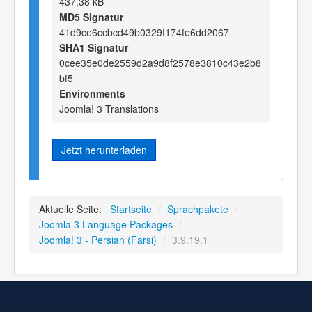
437,38 kB
MD5 Signatur
41d9ce6ccbcd49b0329f174fe6dd2067
SHA1 Signatur
0cee35e0de2559d2a9d8f2578e3810c43e2b8
bf5
Environments
Joomla! 3 Translations
Jetzt herunterladen
Aktuelle Seite:
Startseite
/
Sprachpakete
/
Joomla 3 Language Packages
/
Joomla! 3 - Persian (Farsi)
/
3.9.19.1