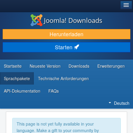
®
JOOMLA!
Joomla! Downloads
DOWNLOAD & ERWEITERN
Herunterladen
ENTDECKEN & LERNEN
Starten
COMMUNITY & SUPPORT
RESSOURCEN FÜR ENTWICKLER
Startseite
Neueste Version
Downloads
Erweiterungen
Sprachpakete
Technische Anforderungen
API-Dokumentation
FAQs
Deutsch
This page is not yet fully available in your
language. Make a gift to your community by