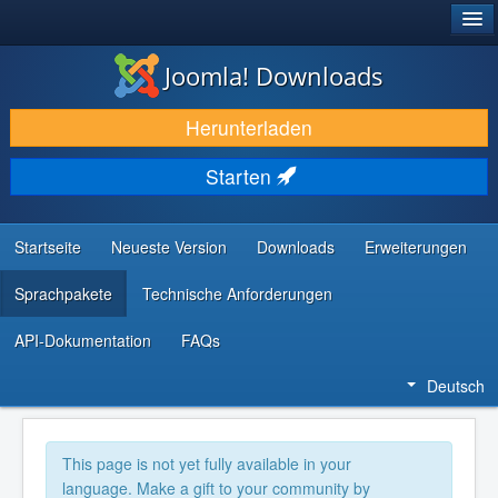
®
JOOMLA!
Joomla! Downloads
DOWNLOAD & ERWEITERN
Herunterladen
ENTDECKEN & LERNEN
Starten
COMMUNITY & SUPPORT
RESSOURCEN FÜR ENTWICKLER
Startseite
Neueste Version
Downloads
Erweiterungen
Sprachpakete
Technische Anforderungen
API-Dokumentation
FAQs
Deutsch
This page is not yet fully available in your
language. Make a gift to your community by