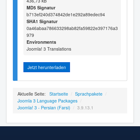
436,73 kB
MD5 Signatur
b713ef240d374842de1e292a89edec94
SHA1 Signatur
0a46abaa786633298ab82fa59822e397176a3
979
Environments
Joomla! 3 Translations
Jetzt herunterladen
Aktuelle Seite:
Startseite
/
Sprachpakete
/
Joomla 3 Language Packages
/
Joomla! 3 - Persian (Farsi)
/
3.9.13.1