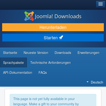
®
JOOMLA!
Joomla! Downloads
DOWNLOAD & ERWEITERN
Herunterladen
ENTDECKEN & LERNEN
Starten
COMMUNITY & SUPPORT
RESSOURCEN FÜR ENTWICKLER
Startseite
Neueste Version
Downloads
Erweiterungen
Sprachpakete
Technische Anforderungen
API-Dokumentation
FAQs
Deutsch
This page is not yet fully available in your
language. Make a gift to your community by