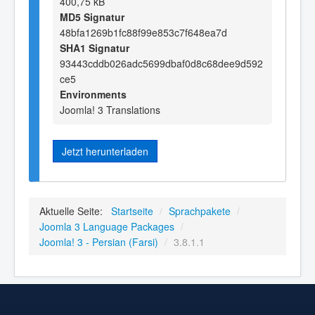
400,75 kB
MD5 Signatur
48bfa1269b1fc88f99e853c7f648ea7d
SHA1 Signatur
93443cddb026adc5699dbaf0d8c68dee9d592
ce5
Environments
Joomla! 3 Translations
Jetzt herunterladen
Aktuelle Seite:
Startseite
/
Sprachpakete
/
Joomla 3 Language Packages
/
Joomla! 3 - Persian (Farsi)
/
3.8.1.1