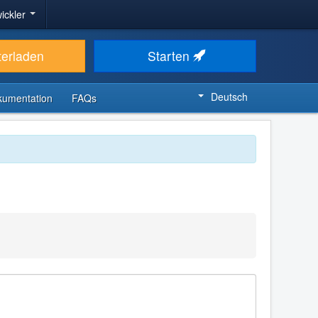
ickler
terladen
Starten
Deutsch
kumentation
FAQs