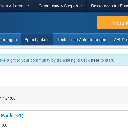
cken & Lernen
Community & Support
Ressourcen für Entw
Herun
iterungen
Sprachpakete
Technische Anforderungen
API-Do
ake a gift to your community by translating it! Click
here
to start.
17 21:00
 Pack (v1)
3.8.0