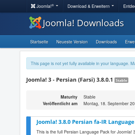
®
Joomla!
Download & Erweitern
Entde
Joomla! Downloads
Startseite
Neueste Version
Downloads
Erwe
This page is not yet fully available in your language. M
Joomla! 3 - Persian (Farsi) 3.8.0.1
Stable
Maturity
Stable
Veröffentlicht am
Montag, 18. September 20
Joomla! 3.8.0 Persian fa-IR Language
This is the full Persian Language Pack for Joomla! 