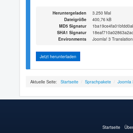
Heruntergeladen
3.250 Mal
Dateigröße
400,76 kB
MD5 Signatur
1ba19ce4fa01bfdd0a
SHA1 Signatur
18eaf710a02863a2a
Environments
Joomla! 3 Translation
Jetzt herunterladen
Aktuelle Seite:
Startseite
/
Sprachpakete
/
Joomla 
Startseite
Über