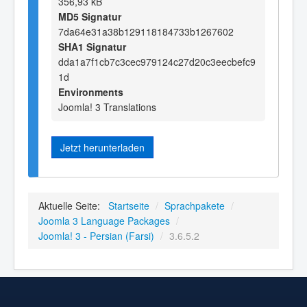
356,93 kB
MD5 Signatur
7da64e31a38b129118184733b1267602
SHA1 Signatur
dda1a7f1cb7c3cec979124c27d20c3eecbefc9
1d
Environments
Joomla! 3 Translations
Jetzt herunterladen
Aktuelle Seite:
Startseite
/
Sprachpakete
/
Joomla 3 Language Packages
/
Joomla! 3 - Persian (Farsi)
/
3.6.5.2