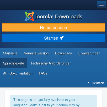
®
JOOMLA!
Joomla! Downloads
DOWNLOAD & ERWEITERN
Herunterladen
ENTDECKEN & LERNEN
Starten
COMMUNITY & SUPPORT
RESSOURCEN FÜR ENTWICKLER
Startseite
Neueste Version
Downloads
Erweiterungen
Sprachpakete
Technische Anforderungen
API-Dokumentation
FAQs
Deutsch
This page is not yet fully available in your
language. Make a gift to your community by