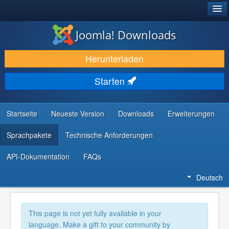
®
JOOMLA!
Joomla! Downloads
DOWNLOAD & ERWEITERN
Herunterladen
ENTDECKEN & LERNEN
Starten
COMMUNITY & SUPPORT
RESSOURCEN FÜR ENTWICKLER
Startseite
Neueste Version
Downloads
Erweiterungen
Sprachpakete
Technische Anforderungen
API-Dokumentation
FAQs
Deutsch
This page is not yet fully available in your
language. Make a gift to your community by