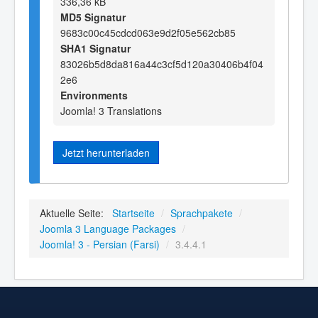
336,36 kB
MD5 Signatur
9683c00c45cdcd063e9d2f05e562cb85
SHA1 Signatur
83026b5d8da816a44c3cf5d120a30406b4f04
2e6
Environments
Joomla! 3 Translations
Jetzt herunterladen
Aktuelle Seite:
Startseite
/
Sprachpakete
/
Joomla 3 Language Packages
/
Joomla! 3 - Persian (Farsi)
/
3.4.4.1