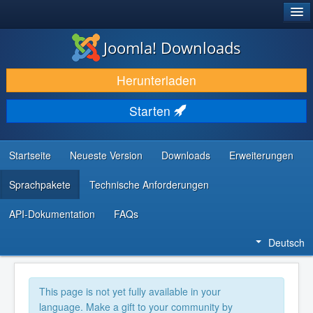
®
JOOMLA!
Joomla! Downloads
DOWNLOAD & ERWEITERN
Herunterladen
ENTDECKEN & LERNEN
Starten
COMMUNITY & SUPPORT
RESSOURCEN FÜR ENTWICKLER
Startseite
Neueste Version
Downloads
Erweiterungen
Sprachpakete
Technische Anforderungen
API-Dokumentation
FAQs
Deutsch
This page is not yet fully available in your
language. Make a gift to your community by