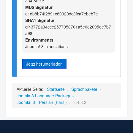
334,56 kB
MD5 Signatur
e1db8b74f2891c80920dc3fca7ebeb7c
SHA1 Signatur
cf43772a34cce2577056701a5e0e2695ee7b7
a98
Environments
Joomla! 3 Translations
Jetzt herunterladen
Aktuelle Seite:
Startseite
/
Sprachpakete
/
Joomla 3 Language Packages
/
Joomla! 3 - Persian (Farsi)
/
3.4.3.2