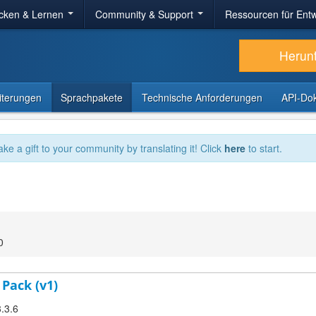
cken & Lernen
Community & Support
Ressourcen für Entw
Herun
iterungen
Sprachpakete
Technische Anforderungen
API-Do
ake a gift to your community by translating it! Click
here
to start.
0
 Pack (v1)
3.3.6