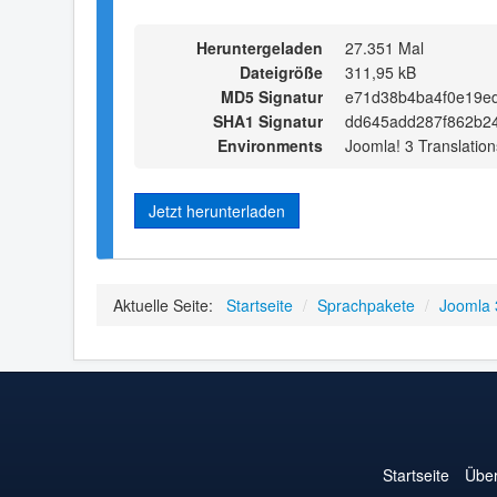
Heruntergeladen
27.351 Mal
Dateigröße
311,95 kB
MD5 Signatur
e71d38b4ba4f0e19e
SHA1 Signatur
dd645add287f862b2
Environments
Joomla! 3 Translation
Jetzt herunterladen
Aktuelle Seite:
Startseite
/
Sprachpakete
/
Joomla 
Startseite
Über