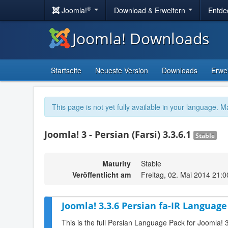
®
Joomla!
Download & Erweitern
Entde
Joomla! Downloads
Startseite
Neueste Version
Downloads
Erwe
This page is not yet fully available in your language. M
Joomla! 3 - Persian (Farsi) 3.3.6.1
Stable
Maturity
Stable
Veröffentlicht am
Freitag, 02. Mai 2014 21:0
Joomla! 3.3.6 Persian fa-IR Language
This is the full Persian Language Pack for Joomla! 