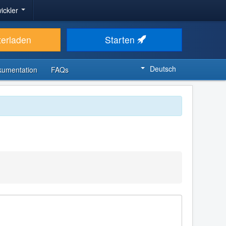
ickler
terladen
Starten
Deutsch
kumentation
FAQs