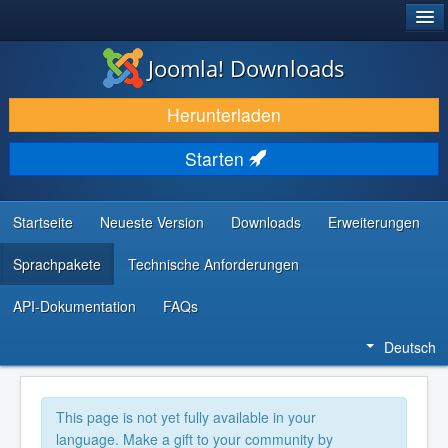
®
JOOMLA!
Joomla! Downloads
DOWNLOAD & ERWEITERN
Herunterladen
ENTDECKEN & LERNEN
Starten
COMMUNITY & SUPPORT
RESSOURCEN FÜR ENTWICKLER
Startseite
Neueste Version
Downloads
Erweiterungen
Sprachpakete
Technische Anforderungen
API-Dokumentation
FAQs
Deutsch
This page is not yet fully available in your
language. Make a gift to your community by