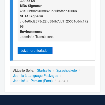
309,88 kB
MD5 Signatur
48100bf3acf4038623b50b5fadb10066
SHA1 Signatur
cfd4e0bd2873c22fd38db7cb9125001d6dc172
96
Environments
Joomla! 3 Translations
Jetzt herunterladen
Aktuelle Seite:
Startseite
/
Sprachpakete
/
Joomla 3 Language Packages
/
Joomla! 3 - Persian (Farsi)
/
3.2.4.1