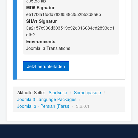
305,53 kB
MD5 Signatur
e517f3a1fddd7636549cf552b53d8a6b
SHA1 Signatur
3a2157c930d303519e92e016684ed2893ee1
dfb2
Environments
Joomla! 3 Translations
Jetzt herunterladen
Aktuelle Seite:
Startseite
/
Sprachpakete
/
Joomla 3 Language Packages
/
Joomla! 3 - Persian (Farsi)
/
3.2.0.1