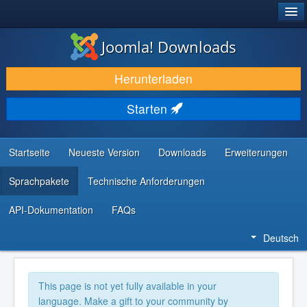
®
JOOMLA!
Joomla! Downloads
DOWNLOAD & ERWEITERN
Herunterladen
ENTDECKEN & LERNEN
Starten
COMMUNITY & SUPPORT
RESSOURCEN FÜR ENTWICKLER
Startseite
Neueste Version
Downloads
Erweiterungen
Sprachpakete
Technische Anforderungen
API-Dokumentation
FAQs
Deutsch
This page is not yet fully available in your
language. Make a gift to your community by