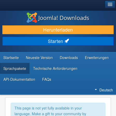
®
JOOMLA!
Joomla! Downloads
DOWNLOAD & ERWEITERN
Herunterladen
ENTDECKEN & LERNEN
Starten
COMMUNITY & SUPPORT
RESSOURCEN FÜR ENTWICKLER
Startseite
Neueste Version
Downloads
Erweiterungen
Sprachpakete
Technische Anforderungen
API-Dokumentation
FAQs
Deutsch
This page is not yet fully available in your
language. Make a gift to your community by