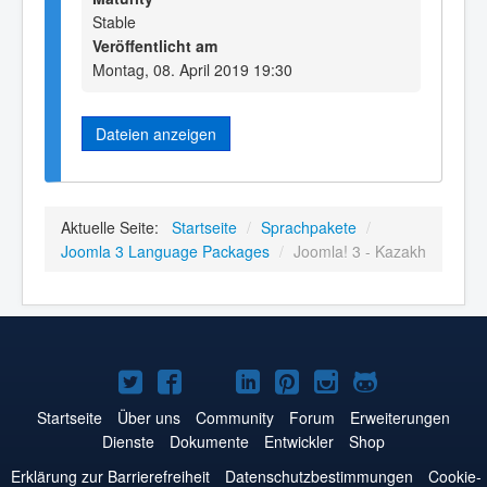
Stable
Veröffentlicht am
Montag, 08. April 2019 19:30
Dateien anzeigen
Aktuelle Seite:
Startseite
/
Sprachpakete
/
Joomla 3 Language Packages
/
Joomla! 3 - Kazakh
Joomla!
Joomla!
Joomla!
Joomla!
Joomla!
Joomla!
Joomla!
auf
auf
auf
auf
auf
auf
auf
Startseite
Über uns
Community
Forum
Erweiterungen
Dienste
Dokumente
Entwickler
Shop
Twitter
Facebook
YouTube
LinkedIn
Pinterest
Instagram
GitHub
Erklärung zur Barrierefreiheit
Datenschutzbestimmungen
Cookie-