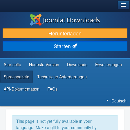
®
JOOMLA!
Joomla! Downloads
DOWNLOAD & ERWEITERN
Herunterladen
ENTDECKEN & LERNEN
Starten
COMMUNITY & SUPPORT
RESSOURCEN FÜR ENTWICKLER
Startseite
Neueste Version
Downloads
Erweiterungen
Sprachpakete
Technische Anforderungen
API-Dokumentation
FAQs
Deutsch
This page is not yet fully available in your
language. Make a gift to your community by