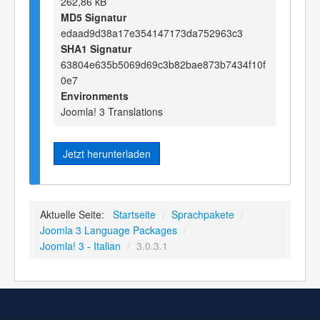
262,86 kB
MD5 Signatur
edaad9d38a17e354147173da752963c3
SHA1 Signatur
63804e635b5069d69c3b82bae873b7434f10f
0e7
Environments
Joomla! 3 Translations
Jetzt herunterladen
Aktuelle Seite:
Startseite
/
Sprachpakete
/
Joomla 3 Language Packages
/
Joomla! 3 - Italian
/
3.0.3.1