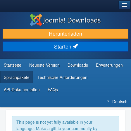
®
JOOMLA!
Joomla! Downloads
DOWNLOAD & ERWEITERN
Herunterladen
ENTDECKEN & LERNEN
Starten
COMMUNITY & SUPPORT
RESSOURCEN FÜR ENTWICKLER
Startseite
Neueste Version
Downloads
Erweiterungen
Sprachpakete
Technische Anforderungen
API-Dokumentation
FAQs
Deutsch
This page is not yet fully available in your
language. Make a gift to your community by