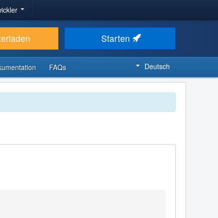
ickler
terladen
Starten
Deutsch
kumentation
FAQs