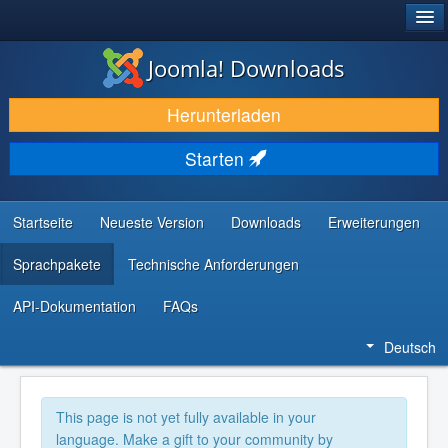
®
JOOMLA!
Joomla! Downloads
DOWNLOAD & ERWEITERN
Herunterladen
ENTDECKEN & LERNEN
Starten
COMMUNITY & SUPPORT
RESSOURCEN FÜR ENTWICKLER
Startseite
Neueste Version
Downloads
Erweiterungen
Sprachpakete
Technische Anforderungen
API-Dokumentation
FAQs
Deutsch
This page is not yet fully available in your
language. Make a gift to your community by