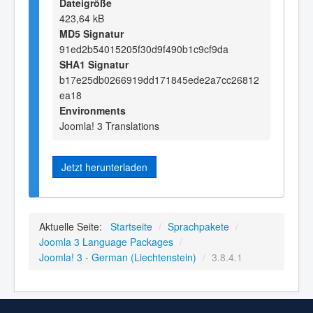
Dateigröße
423,64 kB
MD5 Signatur
91ed2b54015205f30d9f490b1c9cf9da
SHA1 Signatur
b17e25db0266919dd171845ede2a7cc26812
ea18
Environments
Joomla! 3 Translations
Jetzt herunterladen
Aktuelle Seite:
Startseite
/
Sprachpakete
/
Joomla 3 Language Packages
/
Joomla! 3 - German (Liechtenstein)
/
3.8.4.1