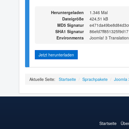
Heruntergeladen
1.346 Mal
Dateigröße
424,51 kB
MD5 Signatur
e471da49be8d84d3c
SHA1 Signatur
86efd7ff851325f9d1
Environments
Joomla! 3 Translation
Jetzt herunterladen
Aktuelle Seite:
Startseite
/
Sprachpakete
/
Joomla 
Startseite
Über