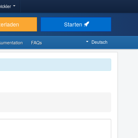
ickler
terladen
Starten
Deutsch
kumentation
FAQs