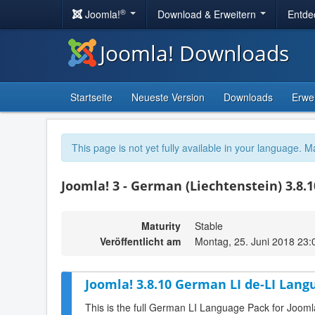
®
Joomla!
Download & Erweitern
Entde
Joomla! Downloads
Startseite
Neueste Version
Downloads
Erwe
This page is not yet fully available in your language. M
Joomla! 3 - German (Liechtenstein) 3.8.
Maturity
Stable
Veröffentlicht am
Montag, 25. Juni 2018 23:
Joomla! 3.8.10 German LI de-LI Lang
This is the full German LI Language Pack for Jooml