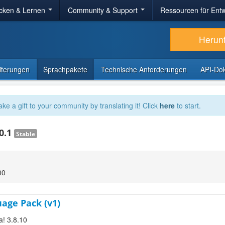
cken & Lernen
Community & Support
Ressourcen für Entw
Herun
iterungen
Sprachpakete
Technische Anforderungen
API-Do
ake a gift to your community by translating it! Click
here
to start.
10.1
Stable
00
uage Pack (v1)
a! 3.8.10