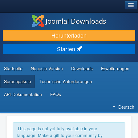
®
JOOMLA!
Joomla! Downloads
DOWNLOAD & ERWEITERN
Herunterladen
ENTDECKEN & LERNEN
Starten
COMMUNITY & SUPPORT
RESSOURCEN FÜR ENTWICKLER
Startseite
Neueste Version
Downloads
Erweiterungen
Sprachpakete
Technische Anforderungen
API-Dokumentation
FAQs
Deutsch
This page is not yet fully available in your
language. Make a gift to your community by