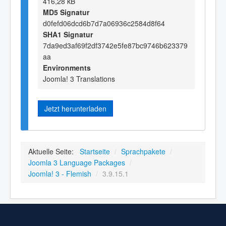
416,28 kB
MD5 Signatur
d0fefd06dcd6b7d7a06936c2584d8f64
SHA1 Signatur
7da9ed3af69f2df3742e5fe87bc9746b623379
aa
Environments
Joomla! 3 Translations
Jetzt herunterladen
Aktuelle Seite:
Startseite
/
Sprachpakete
/
Joomla 3 Language Packages
/
Joomla! 3 - Flemish
/
3.9.15.1