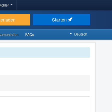
ickler
terladen
Starten
Deutsch
kumentation
FAQs