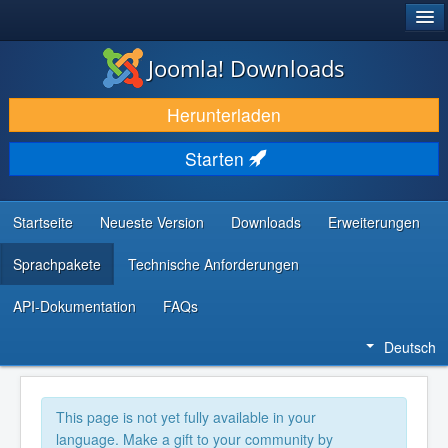
®
JOOMLA!
Joomla! Downloads
DOWNLOAD & ERWEITERN
Herunterladen
ENTDECKEN & LERNEN
Starten
COMMUNITY & SUPPORT
RESSOURCEN FÜR ENTWICKLER
Startseite
Neueste Version
Downloads
Erweiterungen
Sprachpakete
Technische Anforderungen
API-Dokumentation
FAQs
Deutsch
This page is not yet fully available in your
language. Make a gift to your community by