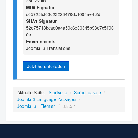
380,22 kB
MD5 Signatur
c05925fcf03d23223470dc1094ae4f2d
SHA1 Signatur
52e75713bcad0a4a59c6e30345b93e7c5ff961
0e
Environments
Joomla! 3 Translations
Jetzt herunterladen
Aktuelle Seite:
Startseite
/
Sprachpakete
/
Joomla 3 Language Packages
/
Joomla! 3 - Flemish
/
3.8.5.1