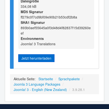
Dateigröße
334,08 kB
MD5 Signatur
ff279c0f7cd9bf09e90b21b53cdf2b8a
SHA1 Signatur
893b0aef55645a0f3d48d4f82837f15d39260e
ef
Environments
Joomla! 3 Translations
Jetzt herunterladen
Aktuelle Seite:
Startseite
/
Sprachpakete
/
Joomla 3 Language Packages
/
Joomla! 3 - English (New Zealand)
/
3.9.28.1