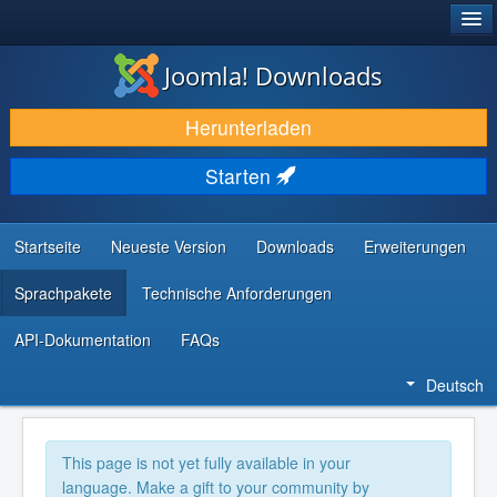
®
JOOMLA!
Joomla! Downloads
DOWNLOAD & ERWEITERN
Herunterladen
ENTDECKEN & LERNEN
Starten
COMMUNITY & SUPPORT
RESSOURCEN FÜR ENTWICKLER
Startseite
Neueste Version
Downloads
Erweiterungen
Sprachpakete
Technische Anforderungen
API-Dokumentation
FAQs
Deutsch
This page is not yet fully available in your
language. Make a gift to your community by