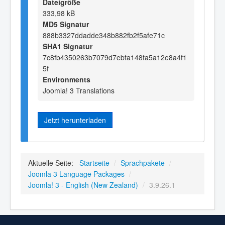
Dateigröße
333,98 kB
MD5 Signatur
888b3327ddadde348b882fb2f5afe71c
SHA1 Signatur
7c8fb4350263b7079d7ebfa148fa5a12e8a4f1
5f
Environments
Joomla! 3 Translations
Jetzt herunterladen
Aktuelle Seite:
Startseite
/
Sprachpakete
/
Joomla 3 Language Packages
/
Joomla! 3 - English (New Zealand)
/
3.9.26.1