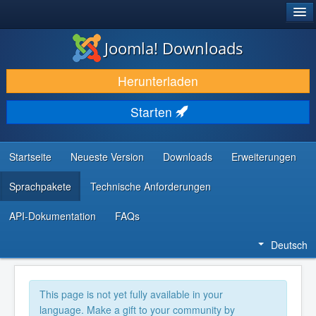
®
JOOMLA!
Joomla! Downloads
DOWNLOAD & ERWEITERN
Herunterladen
ENTDECKEN & LERNEN
Starten
COMMUNITY & SUPPORT
RESSOURCEN FÜR ENTWICKLER
Startseite
Neueste Version
Downloads
Erweiterungen
Sprachpakete
Technische Anforderungen
API-Dokumentation
FAQs
Deutsch
This page is not yet fully available in your
language. Make a gift to your community by