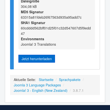
Dateigröße
304,08 kB
MD5 Signatur
63315a81fdeb26f67563d935a95add7c
SHA1 Signatur
60cdddd562bff01d25f01c32d547607d5f9edd
47
Environments
Joomla! 3 Translations
Jetzt herunterladen
Aktuelle Seite:
Startseite
/
Sprachpakete
/
Joomla 3 Language Packages
/
Joomla! 3 - English (New Zealand)
/
3.8.7.1