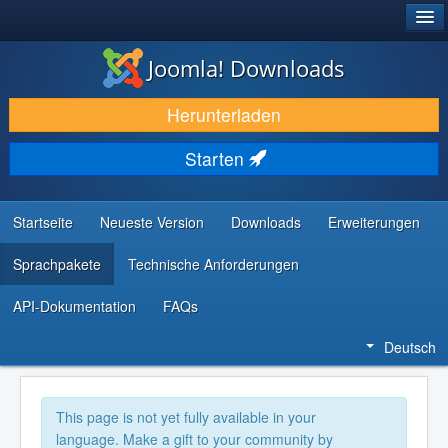
®
JOOMLA!
Joomla! Downloads
DOWNLOAD & ERWEITERN
Herunterladen
ENTDECKEN & LERNEN
Starten
COMMUNITY & SUPPORT
RESSOURCEN FÜR ENTWICKLER
Startseite
Neueste Version
Downloads
Erweiterungen
Sprachpakete
Technische Anforderungen
API-Dokumentation
FAQs
Deutsch
This page is not yet fully available in your
language. Make a gift to your community by