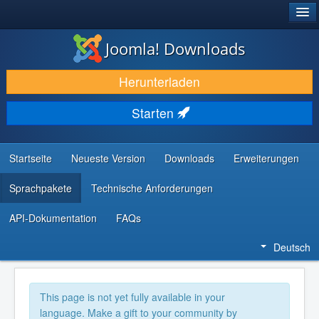
®
JOOMLA!
Joomla! Downloads
DOWNLOAD & ERWEITERN
Herunterladen
ENTDECKEN & LERNEN
Starten
COMMUNITY & SUPPORT
RESSOURCEN FÜR ENTWICKLER
Startseite
Neueste Version
Downloads
Erweiterungen
Sprachpakete
Technische Anforderungen
API-Dokumentation
FAQs
Deutsch
This page is not yet fully available in your
language. Make a gift to your community by