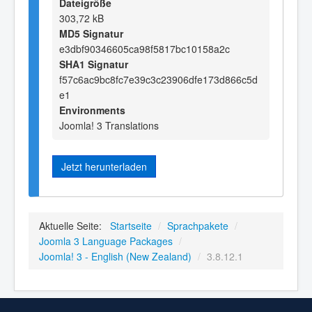
Dateigröße
303,72 kB
MD5 Signatur
e3dbf90346605ca98f5817bc10158a2c
SHA1 Signatur
f57c6ac9bc8fc7e39c3c23906dfe173d866c5d
e1
Environments
Joomla! 3 Translations
Jetzt herunterladen
Aktuelle Seite:
Startseite
/
Sprachpakete
/
Joomla 3 Language Packages
/
Joomla! 3 - English (New Zealand)
/
3.8.12.1