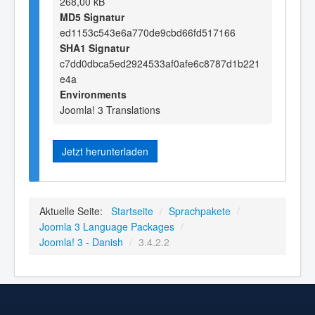
268,00 kB
MD5 Signatur
ed1153c543e6a770de9cbd66fd517166
SHA1 Signatur
c7dd0dbca5ed2924533af0afe6c8787d1b221
e4a
Environments
Joomla! 3 Translations
Jetzt herunterladen
Aktuelle Seite:
Startseite
/
Sprachpakete
/
Joomla 3 Language Packages
/
Joomla! 3 - Danish
/
3.4.2.2