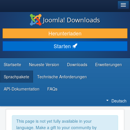
®
JOOMLA!
Joomla! Downloads
DOWNLOAD & ERWEITERN
Herunterladen
ENTDECKEN & LERNEN
Starten
COMMUNITY & SUPPORT
RESSOURCEN FÜR ENTWICKLER
Startseite
Neueste Version
Downloads
Erweiterungen
Sprachpakete
Technische Anforderungen
API-Dokumentation
FAQs
Deutsch
This page is not yet fully available in your
language. Make a gift to your community by