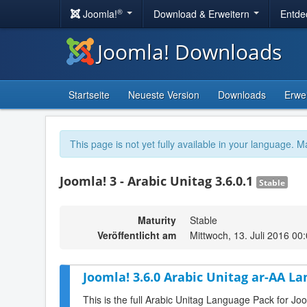
®
Joomla!
Download & Erweitern
Entde
Joomla! Downloads
Startseite
Neueste Version
Downloads
Erwe
This page is not yet fully available in your language. M
Joomla! 3 - Arabic Unitag 3.6.0.1
Stable
Maturity
Stable
Veröffentlicht am
Mittwoch, 13. Juli 2016 00
Joomla! 3.6.0 Arabic Unitag ar-AA La
This is the full Arabic Unitag Language Pack for Jo