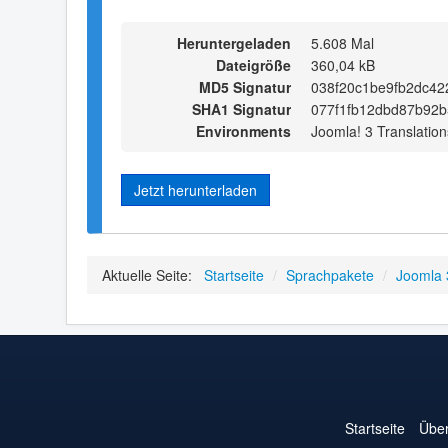
Heruntergeladen
5.608 Mal
Dateigröße
360,04 kB
MD5 Signatur
038f20c1be9fb2dc42
SHA1 Signatur
077f1fb12dbd87b92
Environments
Joomla! 3 Translation
Jetzt herunterladen
Aktuelle Seite:
Startseite
/
Sprachpakete
/
Joomla 
Startseite
Über