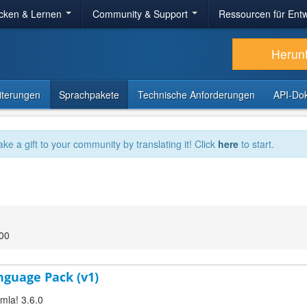
cken & Lernen
Community & Support
Ressourcen für Entw
Herun
iterungen
Sprachpakete
Technische Anforderungen
API-Do
ake a gift to your community by translating it! Click
here
to start.
:00
nguage Pack (v1)
omla! 3.6.0