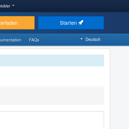
ickler
terladen
Starten
Deutsch
kumentation
FAQs