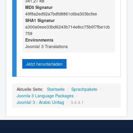
341,27 kB
MD5 Signatur
49f8a2ed92a7bdfd8861c6ba303bcfee
SHA1 Signatur
a300a0eee33bd6243b714e8cc75b0f7fbe1cb
759
Environments
Joomla! 3 Translations
Jetzt herunterladen
Aktuelle Seite:
Startseite
/
Sprachpakete
/
Joomla 3 Language Packages
/
Joomla! 3 - Arabic Unitag
/
3.4.4.1