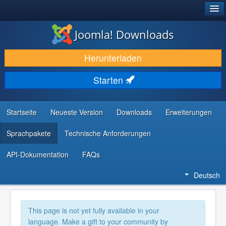
®
JOOMLA!
Joomla! Downloads
DOWNLOAD & ERWEITERN
Herunterladen
ENTDECKEN & LERNEN
Starten
COMMUNITY & SUPPORT
RESSOURCEN FÜR ENTWICKLER
Startseite
Neueste Version
Downloads
Erweiterungen
Sprachpakete
Technische Anforderungen
API-Dokumentation
FAQs
Deutsch
This page is not yet fully available in your
language. Make a gift to your community by