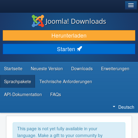
®
JOOMLA!
Joomla! Downloads
DOWNLOAD & ERWEITERN
Herunterladen
ENTDECKEN & LERNEN
Starten
COMMUNITY & SUPPORT
RESSOURCEN FÜR ENTWICKLER
Startseite
Neueste Version
Downloads
Erweiterungen
Sprachpakete
Technische Anforderungen
API-Dokumentation
FAQs
Deutsch
This page is not yet fully available in your
language. Make a gift to your community by