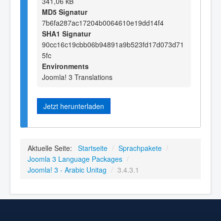
341,06 kB
MD5 Signatur
7b6fa287ac17204b0064610e19dd14f4
SHA1 Signatur
90cc16c19cbb06b94891a9b523fd17d073d71
5fc
Environments
Joomla! 3 Translations
Jetzt herunterladen
Aktuelle Seite:
Startseite
/
Sprachpakete
/
Joomla 3 Language Packages
/
Joomla! 3 - Arabic Unitag
/
3.4.3.1