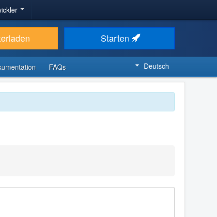
ickler
terladen
Starten
Deutsch
kumentation
FAQs