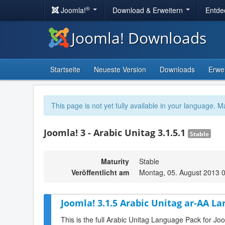
®
Joomla!
Download & Erweitern
Entde
Joomla! Downloads
Startseite
Neueste Version
Downloads
Erwe
This page is not yet fully available in your language. M
Joomla! 3 - Arabic Unitag 3.1.5.1
Stable
Maturity
Stable
Veröffentlicht am
Montag, 05. August 2013 
Joomla! 3.1.5 Arabic Unitag ar-AA La
This is the full Arabic Unitag Language Pack for Jo