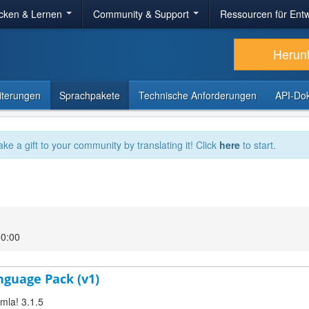
cken & Lernen
Community & Support
Ressourcen für Entw
Herun
iterungen
Sprachpakete
Technische Anforderungen
API-Do
ake a gift to your community by translating it! Click
here
to start.
00:00
nguage Pack (v1)
omla! 3.1.5