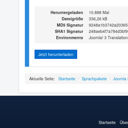
Heruntergeladen
10.888 Mal
Dateigröße
336,26 kB
MD5 Signatur
9248a1b3742a203651
SHA1 Signatur
248aeb4f7a784d3bf9
Environments
Joomla! 3 Translation
Jetzt herunterladen
Aktuelle Seite:
Startseite
/
Sprachpakete
/
Joomla 
Startseite
Über