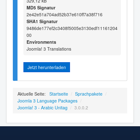
329,12 kB
MD5 Signatur
2e42e51a704ad52b37e610ff7a38f716
SHA1 Signatur
9486de177ef2c3408f5005e3130edf11161204
00
Environments
Joomla! 3 Translations
Jetzt herunterladen
Aktuelle Seite:
Startseite
/
Sprachpakete
/
Joomla 3 Language Packages
/
Joomla! 3 - Arabic Unitag
/
3.0.0.2