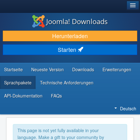
®
JOOMLA!
Joomla! Downloads
DOWNLOAD & ERWEITERN
Herunterladen
ENTDECKEN & LERNEN
Starten
COMMUNITY & SUPPORT
RESSOURCEN FÜR ENTWICKLER
Startseite
Neueste Version
Downloads
Erweiterungen
Sprachpakete
Technische Anforderungen
API-Dokumentation
FAQs
Deutsch
This page is not yet fully available in your
language. Make a gift to your community by