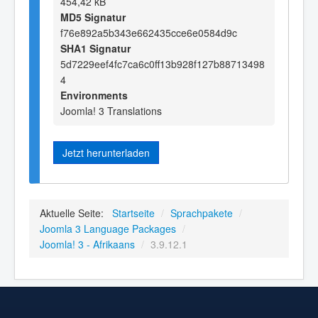
454,42 kB
MD5 Signatur
f76e892a5b343e662435cce6e0584d9c
SHA1 Signatur
5d7229eef4fc7ca6c0ff13b928f127b88713498
4
Environments
Joomla! 3 Translations
Jetzt herunterladen
Aktuelle Seite:
Startseite
/
Sprachpakete
/
Joomla 3 Language Packages
/
Joomla! 3 - Afrikaans
/
3.9.12.1