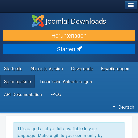
®
JOOMLA!
Joomla! Downloads
DOWNLOAD & ERWEITERN
Herunterladen
ENTDECKEN & LERNEN
Starten
COMMUNITY & SUPPORT
RESSOURCEN FÜR ENTWICKLER
Startseite
Neueste Version
Downloads
Erweiterungen
Sprachpakete
Technische Anforderungen
API-Dokumentation
FAQs
Deutsch
This page is not yet fully available in your
language. Make a gift to your community by