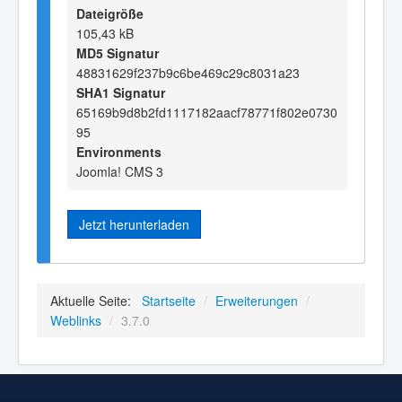
Dateigröße
105,43 kB
MD5 Signatur
48831629f237b9c6be469c29c8031a23
SHA1 Signatur
65169b9d8b2fd1117182aacf78771f802e0730
95
Environments
Joomla! CMS 3
Jetzt herunterladen
Aktuelle Seite:
Startseite
/
Erweiterungen
/
Weblinks
/
3.7.0