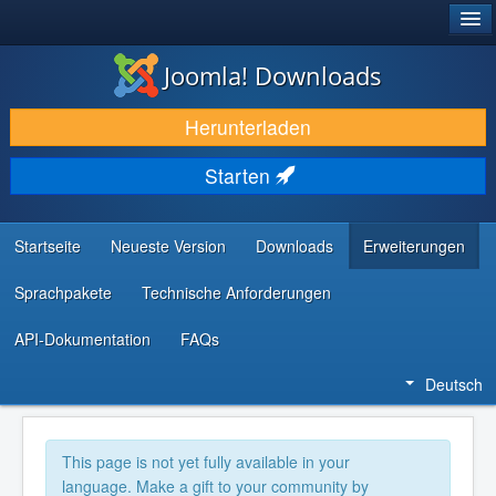
®
JOOMLA!
Joomla! Downloads
DOWNLOAD & ERWEITERN
Herunterladen
ENTDECKEN & LERNEN
Starten
COMMUNITY & SUPPORT
RESSOURCEN FÜR ENTWICKLER
Startseite
Neueste Version
Downloads
Erweiterungen
Sprachpakete
Technische Anforderungen
API-Dokumentation
FAQs
Deutsch
This page is not yet fully available in your
language. Make a gift to your community by