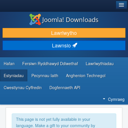
®
JOOMLA!
Joomla! Downloads
LAWRLWYTHO AC YMESTYN
Lawrlwytho
DARGANFOD A DYSGU
Lawnsio
CYMUNED A CHEFNOGAETH
ADNODDAU DATBLYGWYR
Hafan
Fersiwn Ryddhawyd Ddiwethaf
Lawrlwythiadau
Estyniadau
Pecynnau Iaith
Anghenion Technegol
Cwestiynau Cyffredin
Dogfennaeth API
Cymraeg
This page is not yet fully available in your
language. Make a gift to your community by