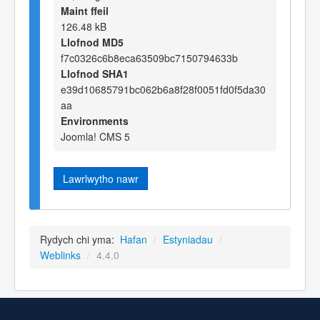
Maint ffeil
126.48 kB
Llofnod MD5
f7c0326c6b8eca63509bc7150794633b
Llofnod SHA1
e39d10685791bc062b6a8f28f0051fd0f5da30
aa
Environments
Joomla! CMS 5
Lawrlwytho nawr
Rydych chi yma:
Hafan
/
Estyniadau
/
Weblinks
/
4.4.0