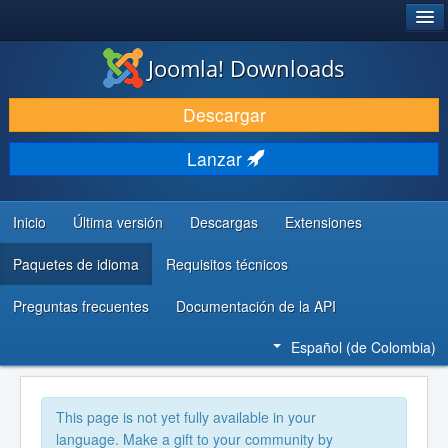
®
JOOMLA!
Joomla! Downloads
DESCARGAR
Descargar
DESCUBRE Y APRENDE
Lanzar
COMUNIDAD Y AYUDA
RECURSOS PARA DESARROLLADORES
Inicio
Última versión
Descargas
Extensiones
Paquetes de idioma
Requisitos técnicos
Preguntas frecuentes
Documentación de la API
Español (de Colombia)
This page is not yet fully available in your
language. Make a gift to your community by