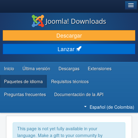
®
JOOMLA!
Joomla! Downloads
DESCARGAR
Descargar
DESCUBRE Y APRENDE
Lanzar
COMUNIDAD Y AYUDA
RECURSOS PARA DESARROLLADORES
Inicio
Última versión
Descargas
Extensiones
Paquetes de idioma
Requisitos técnicos
Preguntas frecuentes
Documentación de la API
Español (de Colombia)
This page is not yet fully available in your
language. Make a gift to your community by