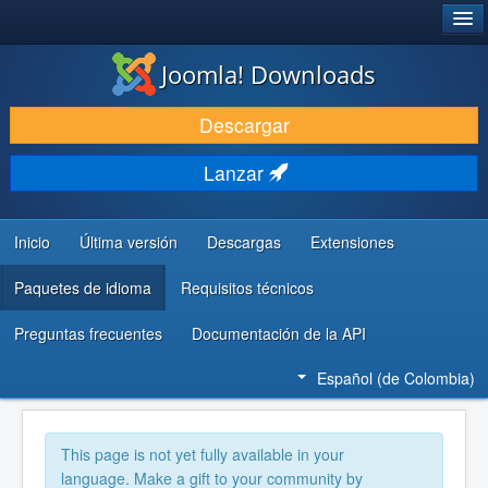
®
JOOMLA!
Joomla! Downloads
DESCARGAR
Descargar
DESCUBRE Y APRENDE
Lanzar
COMUNIDAD Y AYUDA
RECURSOS PARA DESARROLLADORES
Inicio
Última versión
Descargas
Extensiones
Paquetes de idioma
Requisitos técnicos
Preguntas frecuentes
Documentación de la API
Español (de Colombia)
This page is not yet fully available in your
language. Make a gift to your community by